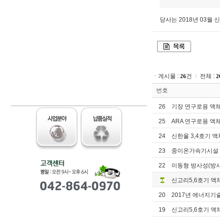
당사는 2018년 03
ㆍ게시물 :
건
전체 :
26
2
ㅣ
번호
26
기장 연구로용 액
25
ARA 연구로용 
24
신한울 3,4호기 
23
중이온가속기시설
22
이동형 방사성(방
신고리5,6호기 
20
2017년 에너지
19
신고리5,6호기 